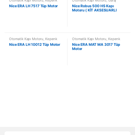
Otomatik Kapı Motoru
,
Kepenk
Otomatik Kapı Motoru
,
Garaj
Motorları
,
Tüp Kepenk Motorları
Kapısı Motorları
,
Yana Kayar Kapı
Nice ERA LH 7517 Tüp Motor
Nice Robus 500 HS Kapı
Motorları
Motoru ( KİT AKSESUARLI
MOTOR)
Otomatik Kapı Motoru
,
Kepenk
Otomatik Kapı Motoru
,
Kepenk
Motorları
,
Tüp Kepenk Motorları
Motorları
,
Tüp Kepenk Motorları
Nice ERA LH 10012 Tüp Motor
Nice ERA MAT MA 3017 Tüp
Motor
B
r