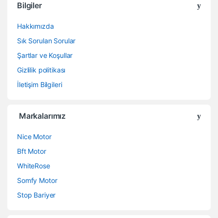
Bilgiler
a
Hakkımızda
n
Sık Sorulan Sorular
d
Şartlar ve Koşullar
Gizlilik politikası
s
İletişim Bilgileri
C
a
Markalarımız
r
Nice Motor
o
Bft Motor
WhiteRose
u
Somfy Motor
s
Stop Bariyer
e