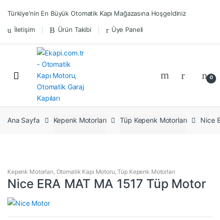
Skip
Skip
Türkiye’nin En Büyük Otomatik Kapı Mağazasına Hoşgeldiniz
to
to
navigation
content
İletişim
Ürün Takibi
Üye Paneli
0
Ana Sayfa
Kepenk Motorları
Tüp Kepenk Motorları
Nice 
Kepenk Motorları
,
Otomatik Kapı Motoru
,
Tüp Kepenk Motorları
Nice ERA MAT MA 1517 Tüp Motor