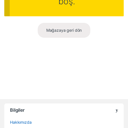
boş.
Mağazaya geri dön
B
r
Bilgiler
a
Hakkımızda