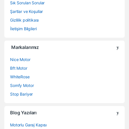
n
Sık Sorulan Sorular
d
Şartlar ve Koşullar
Gizlilik politikası
s
İletişim Bilgileri
C
a
Markalarımız
r
Nice Motor
o
Bft Motor
WhiteRose
u
Somfy Motor
s
Stop Bariyer
e
Blog Yazıları
l
Motorlu Garaj Kapısı