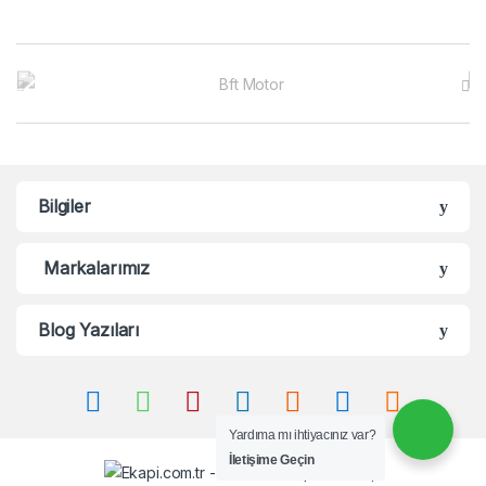
B
r
a
n
Bilgiler
d
Markalarımız
s
C
Blog Yazıları
a
r
Yardıma mı ihtiyacınız var?
o
İletişime Geçin