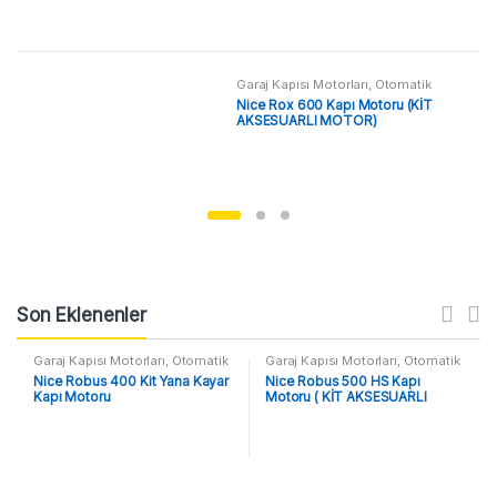
Garaj Kapısı Motorları
,
Otomatik
Kapı Motoru
,
Yana Kayar Kapı
Nice Rox 600 Kapı Motoru (KİT
Motorları
AKSESUARLI MOTOR)
Son Eklenenler
Garaj Kapısı Motorları
,
Otomatik
Garaj Kapısı Motorları
,
Otomatik
Kapı Motoru
,
Yana Kayar Kapı
Kapı Motoru
,
Yana Kayar Kapı
Nice Robus 400 Kit Yana Kayar
Nice Robus 500 HS Kapı
Motorları
Motorları
Kapı Motoru
Motoru ( KİT AKSESUARLI
MOTOR)