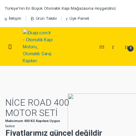
Skip
Skip
Türkiye’nin En Büyük Otomatik Kapı Mağazasına Hoşgeldiniz
to
to
navigation
content
İletişim
Ürün Takibi
Üye Paneli
0