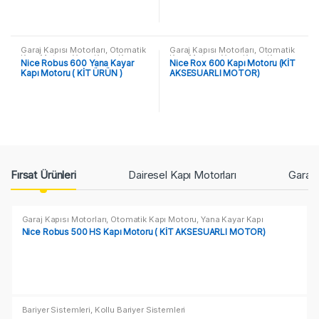
Garaj Kapısı Motorları
,
Otomatik
Garaj Kapısı Motorları
,
Otomatik
Kapı Motoru
,
Yana Kayar Kapı
Kapı Motoru
,
Yana Kayar Kapı
Nice Robus 600 Yana Kayar
Nice Rox 600 Kapı Motoru (KİT
Motorları
Motorları
Kapı Motoru ( KİT ÜRÜN )
AKSESUARLI MOTOR)
P
Fırsat Ürünleri
Dairesel Kapı Motorları
Garaj 
r
Garaj Kapısı Motorları
,
Otomatik Kapı Motoru
,
Yana Kayar Kapı
Motorları
o
Nice Robus 500 HS Kapı Motoru ( KİT AKSESUARLI MOTOR)
d
u
Bariyer Sistemleri
,
Kollu Bariyer Sistemleri