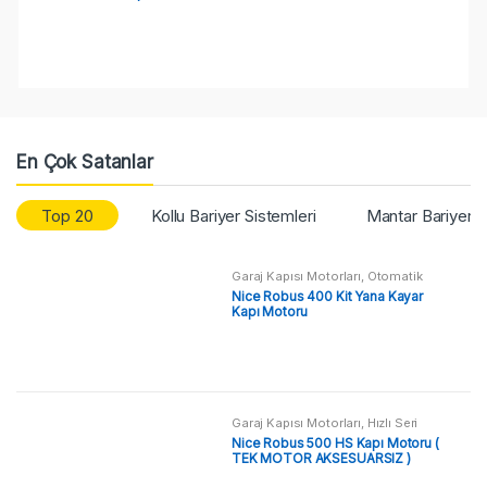
En Çok Satanlar
Top 20
Kollu Bariyer Sistemleri
Mantar Bariyer S
Garaj Kapısı Motorları
,
Otomatik
Kapı Motoru
,
Yana Kayar Kapı
Nice Robus 400 Kit Yana Kayar
Motorları
Kapı Motoru
Garaj Kapısı Motorları
,
Hızlı Seri
Motorlar
,
Otomatik Kapı Motoru
,
Nice Robus 500 HS Kapı Motoru (
Yana Kayar Kapı Motorları
TEK MOTOR AKSESUARSIZ )