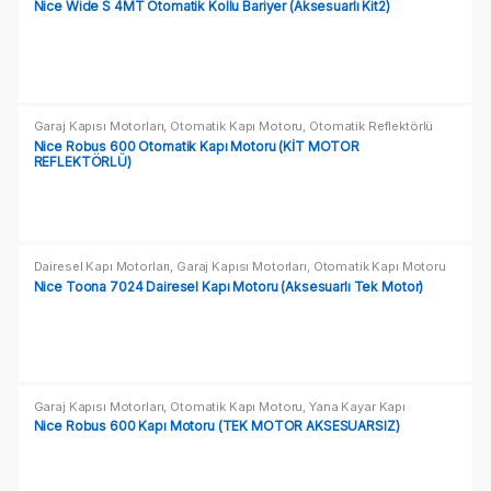
c
Nice Wide S 4MT Otomatik Kollu Bariyer (Aksesuarlı Kit2)
t
s
G
Garaj Kapısı Motorları
,
Otomatik Kapı Motoru
,
Otomatik Reflektörlü
Motorlar
,
Yana Kayar Kapı Motorları
Nice Robus 600 Otomatik Kapı Motoru (KİT MOTOR
REFLEKTÖRLÜ)
r
i
d
Dairesel Kapı Motorları
,
Garaj Kapısı Motorları
,
Otomatik Kapı Motoru
Nice Toona 7024 Dairesel Kapı Motoru (Aksesuarlı Tek Motor)
Garaj Kapısı Motorları
,
Otomatik Kapı Motoru
,
Yana Kayar Kapı
Motorları
Nice Robus 600 Kapı Motoru (TEK MOTOR AKSESUARSIZ)