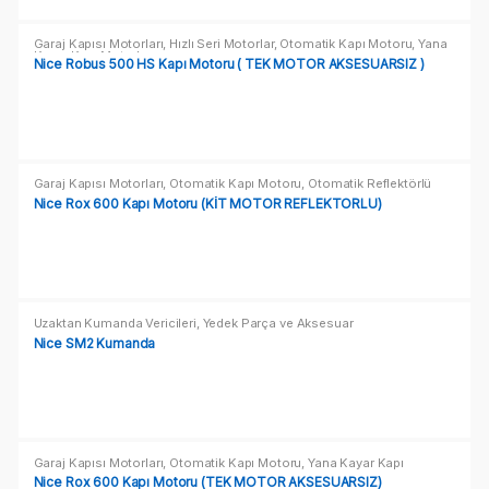
Garaj Kapısı Motorları
,
Hızlı Seri Motorlar
,
Otomatik Kapı Motoru
,
Yana
Kayar Kapı Motorları
Nice Robus 500 HS Kapı Motoru ( TEK MOTOR AKSESUARSIZ )
Garaj Kapısı Motorları
,
Otomatik Kapı Motoru
,
Otomatik Reflektörlü
Motorlar
,
Yana Kayar Kapı Motorları
Nice Rox 600 Kapı Motoru (KİT MOTOR REFLEKTÖRLÜ)
Uzaktan Kumanda Vericileri
,
Yedek Parça ve Aksesuar
Nice SM2 Kumanda
Garaj Kapısı Motorları
,
Otomatik Kapı Motoru
,
Yana Kayar Kapı
Motorları
Nice Rox 600 Kapı Motoru (TEK MOTOR AKSESUARSIZ)