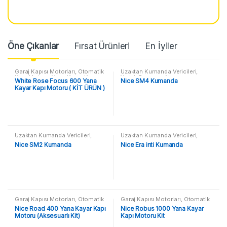
Öne Çıkanlar
Fırsat Ürünleri
En İyiler
Garaj Kapısı Motorları
,
Otomatik
Uzaktan Kumanda Vericileri
,
Kapı Motoru
,
Yana Kayar Kapı
Yedek Parça ve Aksesuar
White Rose Focus 600 Yana
Nice SM4 Kumanda
Motorları
Kayar Kapı Motoru ( KİT ÜRÜN )
Uzaktan Kumanda Vericileri
,
Uzaktan Kumanda Vericileri
,
Yedek Parça ve Aksesuar
Yedek Parça ve Aksesuar
Nice SM2 Kumanda
Nice Era inti Kumanda
Garaj Kapısı Motorları
,
Otomatik
Garaj Kapısı Motorları
,
Otomatik
Kapı Motoru
,
Yana Kayar Kapı
Kapı Motoru
,
Yana Kayar Kapı
Nice Road 400 Yana Kayar Kapı
Nice Robus 1000 Yana Kayar
Motorları
Motorları
Motoru (Aksesuarlı Kit)
Kapı Motoru Kit