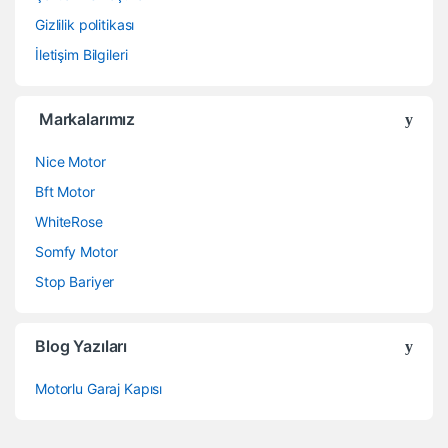
Gizlilik politikası
s
İletişim Bilgileri
C
a
Markalarımız
r
Nice Motor
o
Bft Motor
WhiteRose
u
Somfy Motor
s
Stop Bariyer
e
Blog Yazıları
l
Motorlu Garaj Kapısı