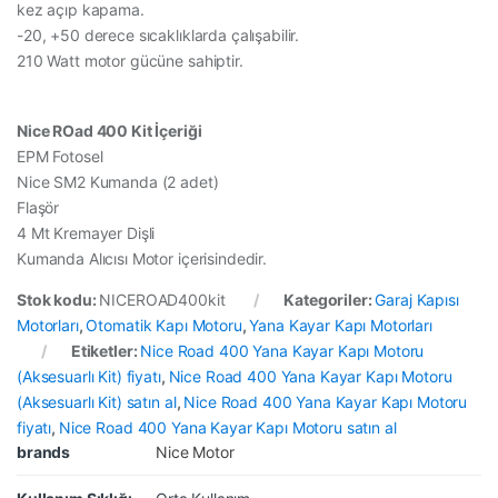
kez açıp kapama.
-20, +50 derece sıcaklıklarda çalışabilir.
210 Watt motor gücüne sahiptir.
Nice ROad 400 Kit İçeriği
EPM Fotosel
Nice SM2 Kumanda (2 adet)
Flaşör
4 Mt Kremayer Dişli
Kumanda Alıcısı Motor içerisindedir.
Stok kodu:
NICEROAD400kit
Kategoriler:
Garaj Kapısı
Motorları
,
Otomatik Kapı Motoru
,
Yana Kayar Kapı Motorları
Etiketler:
Nice Road 400 Yana Kayar Kapı Motoru
(Aksesuarlı Kit) fiyatı
,
Nice Road 400 Yana Kayar Kapı Motoru
(Aksesuarlı Kit) satın al
,
Nice Road 400 Yana Kayar Kapı Motoru
fiyatı
,
Nice Road 400 Yana Kayar Kapı Motoru satın al
brands
Nice Motor