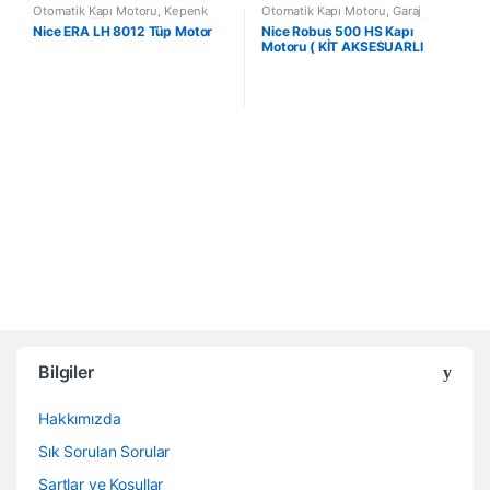
Otomatik Kapı Motoru
,
Kepenk
Otomatik Kapı Motoru
,
Garaj
Motorları
,
Tüp Kepenk Motorları
Kapısı Motorları
,
Yana Kayar Kapı
Nice ERA LH 8012 Tüp Motor
Nice Robus 500 HS Kapı
Motorları
Motoru ( KİT AKSESUARLI
MOTOR)
B
r
Bilgiler
a
Hakkımızda
n
Sık Sorulan Sorular
d
Şartlar ve Koşullar