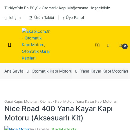
Skip
Skip
Türkiye’nin En Büyük Otomatik Kapı Mağazasına Hoşgeldiniz
to
to
navigation
content
İletişim
Ürün Takibi
Üye Paneli
0
Ana Sayfa
Otomatik Kapı Motoru
Yana Kayar Kapı Motorları
Garaj Kapısı Motorları
,
Otomatik Kapı Motoru
,
Yana Kayar Kapı Motorları
Nice Road 400 Yana Kayar Kapı
Motoru (Aksesuarlı Kit)
Availability:
3 adet stokta